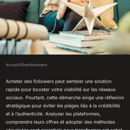
Accueil
›
Divertissement
DIVERTISSEMENT
Augmentez votre audience :
Acheter des followers peut sembler une solution
rapide pour booster votre visibilité sur les réseaux
stratégies pour acheter des
sociaux. Pourtant, cette démarche exige une réflexion
followers
stratégique pour éviter les pièges liés à la crédibilité
et à l’authenticité. Analyser les plateformes,
Wassim
•
25 juin 2025
•
8 min de lecture
comprendre leurs offres et adopter des méthodes