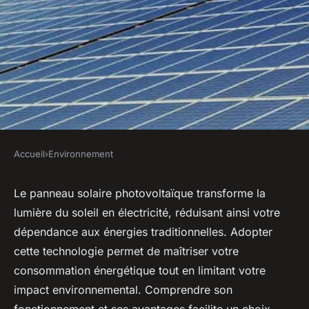
Accueil
›
Environnement
ENVIRONNEMENT
Optimisez votre
Le panneau solaire photovoltaïque transforme la
lumière du soleil en électricité, réduisant ainsi votre
consommation d'énergie avec
dépendance aux énergies traditionnelles. Adopter
le panneau solaire
cette technologie permet de maîtriser votre
photovoltaïque.
consommation énergétique tout en limitant votre
impact environnemental. Comprendre son
Wassim
•
6 juin 2025
•
5 min de lecture