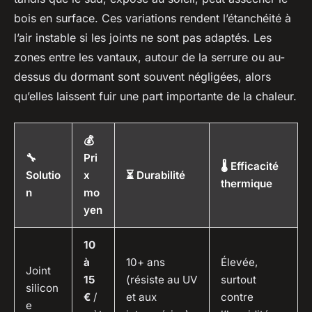
bois en surface. Ces variations rendent l’étanchéité à
l’air instable si les joints ne sont pas adaptés. Les
zones entre les vantaux, autour de la serrure ou au-
dessus du dormant sont souvent négligées, alors
qu’elles laissent fuir une part importante de la chaleur.
💰
🔧
Pri
🌡️ Efficacité
Solutio
x
⏳ Durabilité
thermique
n
mo
yen
10
à
10+ ans
Élevée,
Joint
15
(résiste au UV
surtout
silicon
€
/
et aux
contre
e