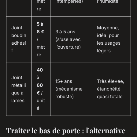
mèt
intempéries)
l’humidité
re
5 à
Joint
Moyenne,
8 €
3 à 5 ans
boudin
idéal pour
/
(s’use avec
adhési
les usages
mèt
l’ouverture)
f
légers
re
40
Joint
à
15+ ans
Très élevée,
métalli
60
(mécanisme
étanchéité
que à
€
/
robuste)
quasi totale
lames
unit
é
Traiter le bas de porte : l'alternative