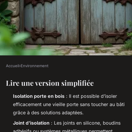
Accueil
›
Environnement
ENVIRONNEMENT
Lire une version simplifiée
Isoler une vieille porte en bois
sans décaisser : les astuces
Isolation porte en bois
: Il est possible d’isoler
inattendues
efficacement une vieille porte sans toucher au bâti
grâce à des solutions adaptées.
Joséphine
•
05/06/2026 08:37
•
10 min de lecture
Joint d'isolation
: Les joints en silicone, boudins
adhésifs ou systèmes métalliques permettent