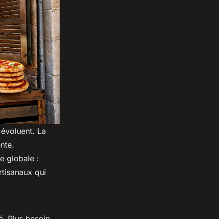
évoluent. La
nte.
e globale :
artisanaux qui
té. Plus besoin