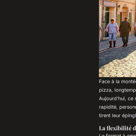
Face à la monté
pizza, longtemps
Aujourd’hui, ce 
rapidité, person
tirent leur éping
La flexibilité 
Le format à empor