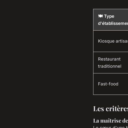
🍽️ Type
d'établisseme
Kiosque artisa
Restaurant
traditionnel
Fast-food
Les critère
La maîtrise de
Le cœur d'une bo