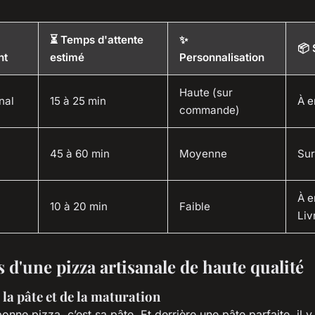
⏳ Temps d'attente
✨
📦 
nt
estimé
Personnalisation
Haute (sur
nal
15 à 25 min
À e
commande)
45 à 60 min
Moyenne
Sur
À e
10 à 20 min
Faible
Liv
s d'une pizza artisanale de haute qualité
 la pâte et de la maturation
nne pizza, c’est sa pâte. Et derrière une pâte parfaite, il 