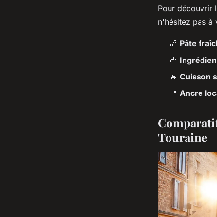
Pour découvrir l
n'hésitez pas à
🥖
Pâte fraî
🍅
Ingrédien
🔥
Cuisson s
📍
Ancre loc
Comparatif
Touraine