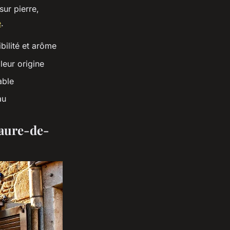
sur pierre,
e
.
bilité et arôme
leur origine
able
au
Maure-de-