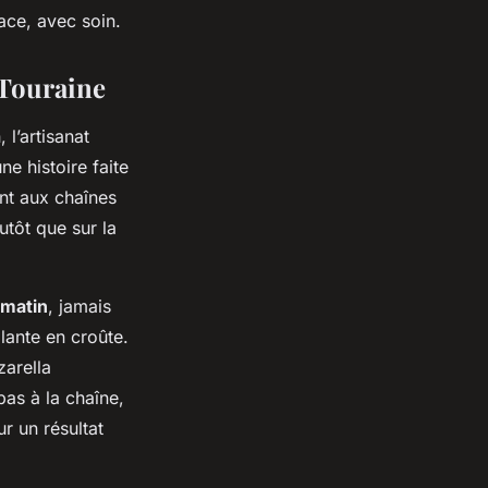
lace, avec soin.
n Touraine
 l’artisanat
ne histoire faite
nt aux chaînes
utôt que sur la
 matin
, jamais
lante en croûte.
zarella
pas à la chaîne,
r un résultat