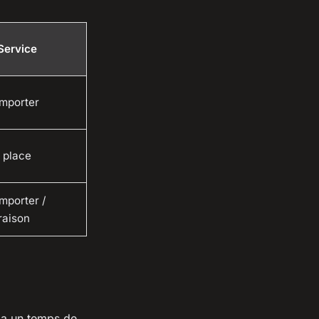
Service
mporter
 place
mporter /
raison
y a un temps de