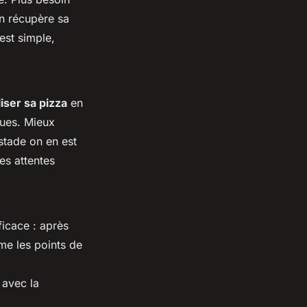
n récupère sa
est simple,
iser sa pizza
en
ques. Mieux
stade on en est
les attentes
icace : après
ême les points de
avec la