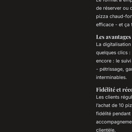
de réserver ou 
pizza chaud-fond
efficace - et ça
Les avantages
La digitalisatio
quelques clics :
encore : le sui
- pétrissage, gar
interminables.
Fidélité et ré
Les clients rég
l’achat de 10 pi
fidélité pendant
accompagnement
clientèle.