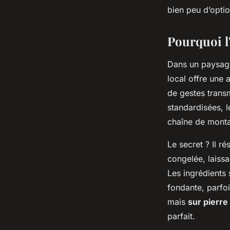
Touraine
bien peu d’optio
Pourquoi l'
Orion
•
15/05/2026 17:05
•
10 min de lecture
Dans un paysage c
local offre une 
de gestes trans
standardisées, l
chaîne de mont
Le secret ? Il r
congelée, laissa
Les ingrédients 
fondante, parfoi
mais
sur pierre
parfait.