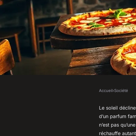
Accueil
›
Société
SOCIÉTÉ
Top 5 lieux pour dég
Le soleil déclin
d’un parfum fami
artisanales à Saint
n’est pas qu’une
réchauffe autant