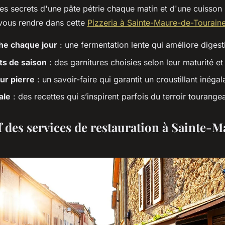
es secrets d'une pâte pétrie chaque matin et d'une cuisson 
 vous rendre dans cette
Pizzeria à Sainte-Maure-de-Tourain
che chaque jour
: une fermentation lente qui améliore digesti
ts de saison
: des garnitures choisies selon leur maturité et 
ur pierre
: un savoir-faire qui garantit un croustillant inégal
ale
: des recettes qui s’inspirent parfois du terroir tourange
 des services de restauration à Sainte-