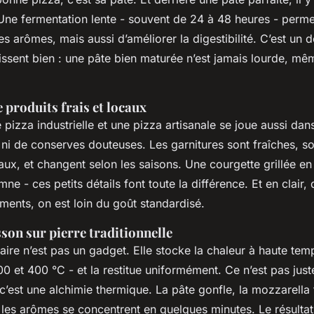
 Une fermentation lente - souvent de 24 à 48 heures - perm
s arômes, mais aussi d’améliorer la digestibilité. C’est un d
ssent bien : une pâte bien maturée n’est jamais lourde, mê
e produits frais et locaux
 pizza industrielle et une pizza artisanale se joue aussi dans l
 ni de conserves douteuses. Les garnitures sont fraîches, s
ux, et changent selon les saisons. Une courgette grillée en
ne - ces petits détails font toute la différence. Et en clair,
iments, on est loin du goût standardisé.
isson sur pierre traditionnelle
taire n’est pas un gadget. Elle stocke la chaleur à haute tem
0 et 400 °C - et la restitue uniformément. Ce n’est pas jus
: c’est une alchimie thermique. La pâte gonfle, la mozzarella
 les arômes se concentrent en quelques minutes. Le résulta